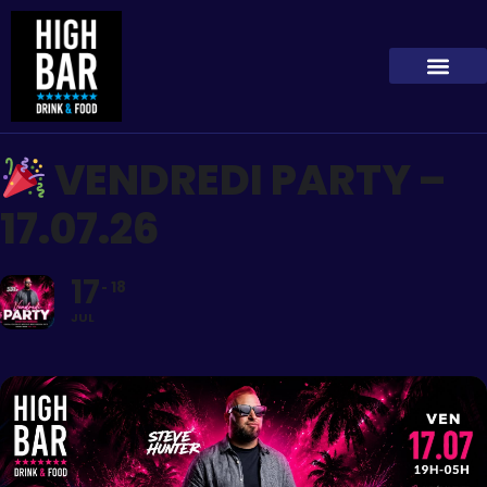
VENDREDI PARTY –
17.07.26
17
18
JUL