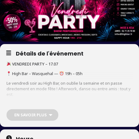
Détails de l'événement
VENDREDI PARTY – 17.07
High Bar – Wasquehal —
19h – 05h
Le vendredi soir au High Bar, on oublie la semaine et on passe
directement en mode fête ! Afterwork, danse ou entre amis : tout y
est.
STEVE HUNTER aux platines toute la nuit — hits, house, remix
festifs et sons club jusqu’à 05h.
Show performeuses tout au
EN SAVOIR PLUS
long de la nuit.
Happy Hour 19h – 21h : -50% sur cocktails classiques, softs et
bières pression.
Heure