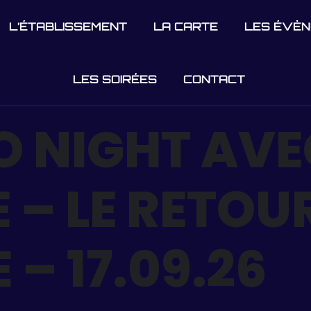
L’ÉTABLISSEMENT
LA CARTE
LES ÉVÈ
LES SOIRÉES
CONTACT
O NIGHT AVE
.E – LE RETOU
 – 17.09.26