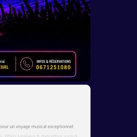
s pour un voyage musical exceptionnel.
s. Effets lumineux & dancefloor jusqu’à