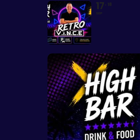
17
18
SEP