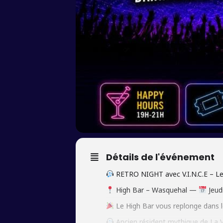
Détails de l'événement
RETRO NIGHT avec V.I.N.C.E – Le
High Bar – Wasquehal —
Jeud
Le High Bar vous replonge dans les
Ancien résident mythique de La Vi