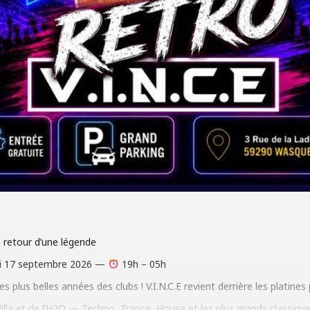
 retour d’une légende
i 17 septembre 2026 —
19h – 05h
 plus belles années des clubs ! V.I.N.C.E revient derrière les platine
lla et de l’H2O — Techno, Trance, House et les plus grands classique