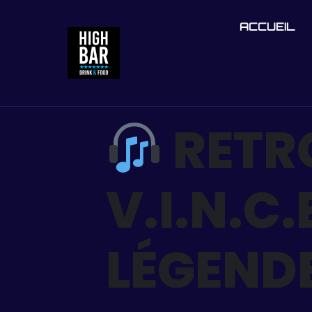
ACCUEIL
RETR
V.I.N.C
LÉGENDE