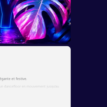
égante et festive.
 un dancefloor en mouvement jusqu’au