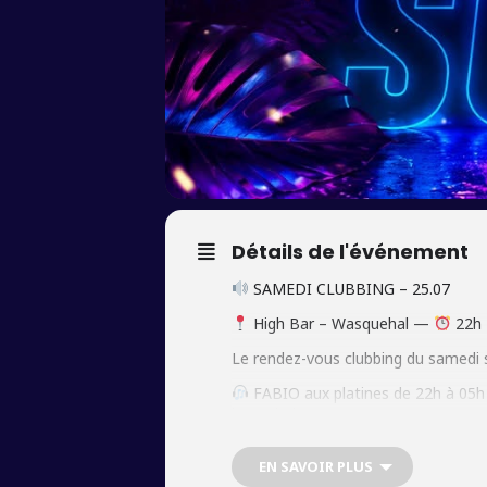
Détails de l'événement
SAMEDI CLUBBING – 25.07
High Bar – Wasquehal —
22h 
Le rendez-vous clubbing du samedi s
FABIO aux platines de 22h à 05h
lever du jour.
Cocktails & mocktails, ambiance 
EN SAVOIR PLUS
Réservations : 06 71 25 10 80 – i