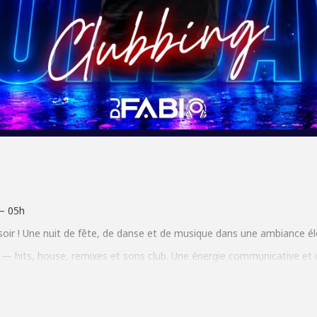
– 05h
oir ! Une nuit de fête, de danse et de musique dans une ambiance él
 — hits, house, remixes et sons club. Une énergie communicative et
clubbing.
Grande terrasse.
Parking gratuit.
Entrée gratuite.
nfos@highbar.fr