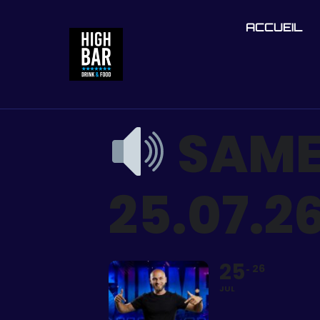
ACCUEIL
SAME
25.07.2
25
26
JUL