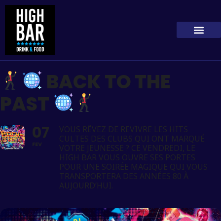
BACK TO THE
PAST
07
VOUS RÊVEZ DE REVIVRE LES HITS
CULTES DES CLUBS QUI ONT MARQUÉ
FEV
VOTRE JEUNESSE ? CE VENDREDI, LE
HIGH BAR VOUS OUVRE SES PORTES
POUR UNE SOIRÉE MAGIQUE QUI VOUS
TRANSPORTERA DES ANNÉES 80 À
AUJOURD’HUI.