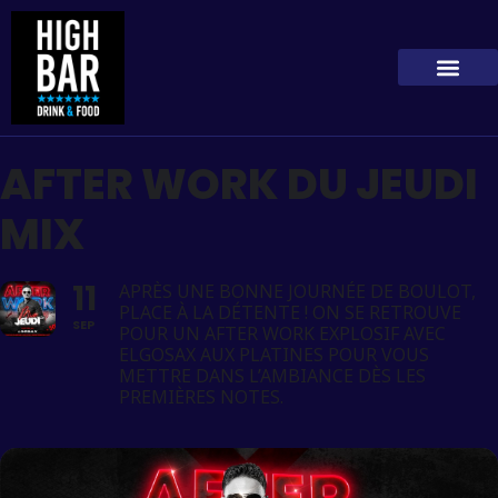
AFTER WORK DU JEUDI
MIX
11
APRÈS UNE BONNE JOURNÉE DE BOULOT,
PLACE À LA DÉTENTE ! ON SE RETROUVE
SEP
POUR UN AFTER WORK EXPLOSIF AVEC
ELGOSAX AUX PLATINES POUR VOUS
METTRE DANS L’AMBIANCE DÈS LES
PREMIÈRES NOTES.