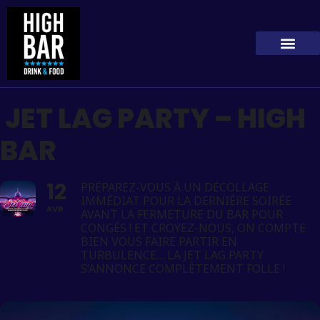
JET LAG PARTY – HIGH
BAR
12
PRÉPAREZ-VOUS À UN DÉCOLLAGE
IMMÉDIAT POUR LA DERNIÈRE SOIRÉE
AVR
AVANT LA FERMETURE DU BAR POUR
CONGÉS ! ET CROYEZ-NOUS, ON COMPTE
BIEN VOUS FAIRE PARTIR EN
TURBULENCE… LA JET LAG PARTY
S’ANNONCE COMPLÈTEMENT FOLLE !