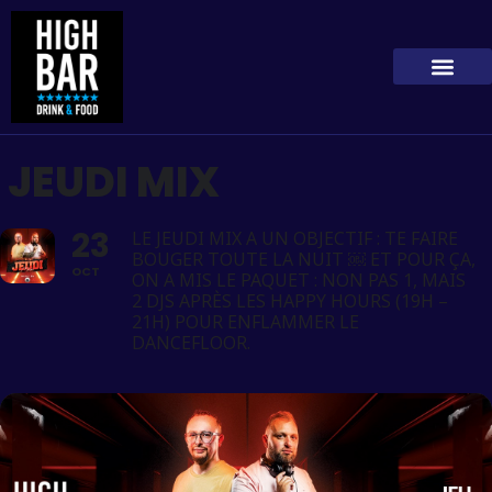
JEUDI MIX
23
LE JEUDI MIX A UN OBJECTIF : TE FAIRE
BOUGER TOUTE LA NUIT ￼ ET POUR ÇA,
OCT
ON A MIS LE PAQUET : NON PAS 1, MAIS
2 DJS APRÈS LES HAPPY HOURS (19H –
21H) POUR ENFLAMMER LE
DANCEFLOOR.