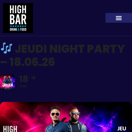
JEUDI NIGHT PARTY
– 18.06.26
18
19
JUN