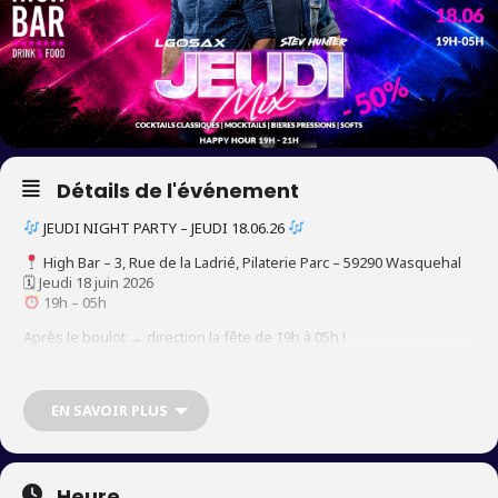
Détails de l'événement
JEUDI NIGHT PARTY – JEUDI 18.06.26
High Bar – 3, Rue de la Ladrié, Pilaterie Parc – 59290 Wasquehal
🗓 Jeudi 18 juin 2026
19h – 05h
Après le boulot → direction la fête de 19h à 05h !
Après la journée de travail, on bascule en mode détente, apéro,
musique et vibes clubbing.
EN SAVOIR PLUS
PROGRAMME MUSICAL
19h – 21h → ELGOSAX
Warm-up open format, groove parfait pour lancer la soirée.
Heure