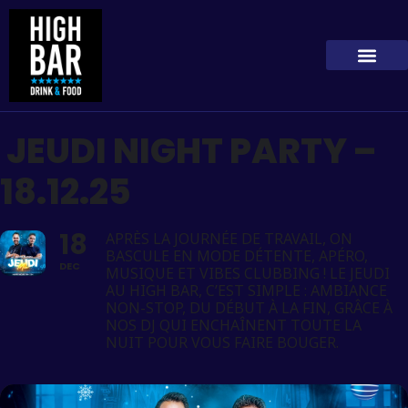
JEUDI NIGHT PARTY –
18.12.25
18
APRÈS LA JOURNÉE DE TRAVAIL, ON
BASCULE EN MODE DÉTENTE, APÉRO,
DEC
MUSIQUE ET VIBES CLUBBING ! LE JEUDI
AU HIGH BAR, C’EST SIMPLE : AMBIANCE
NON-STOP, DU DÉBUT À LA FIN, GRÂCE À
NOS DJ QUI ENCHAÎNENT TOUTE LA
NUIT POUR VOUS FAIRE BOUGER.