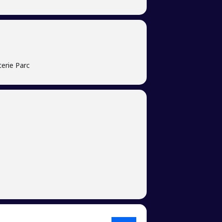
terie Parc
 Tout est réuni pour une soirée où le mot