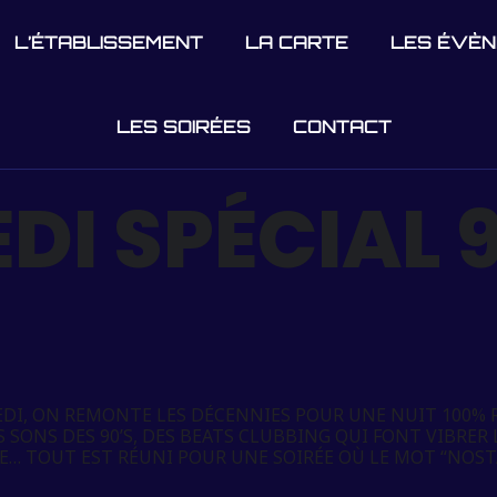
L’ÉTABLISSEMENT
LA CARTE
LES ÉVÈ
LES SOIRÉES
CONTACT
I SPÉCIAL 9
DI, ON REMONTE LES DÉCENNIES POUR UNE NUIT 100% R
 SONS DES 90’S, DES BEATS CLUBBING QUI FONT VIBRE
… TOUT EST RÉUNI POUR UNE SOIRÉE OÙ LE MOT “NOSTAL