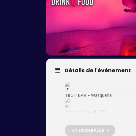
Détails de l'événement
HIGH BAR – Wasquehal
Mercredi 9 avril 2025
Dès 22h – Jusqu’à 02h
EN SAVOIR PLUS