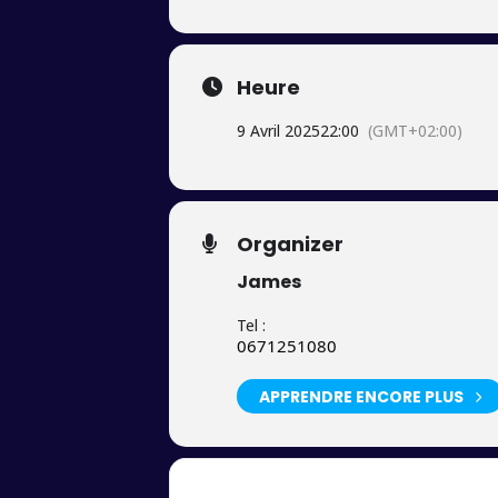
PRÊT(E) POUR UN VOYAGE DANS L
Heure
Ce mercredi, on remonte les décenni
9 Avril 2025
22:00
(GMT+02:00)
Les meilleurs sons des 90’s, des be
“nostalgie” rime avec énergie !
Organizer
James
Une nuit où tout est permis… sauf d
Tel :
0671251080
⸻
APPRENDRE ENCORE PLUS
HAPPY HOUR (19h – 21h) – FAITES