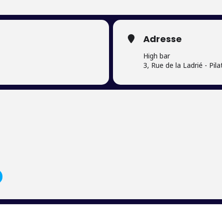
E TEMPS ?
Adresse
es pour une nuit 100% revival & clubbing !
High bar
3, Rue de la Ladrié - Pila
ats clubbing qui font vibrer le dancefloor et une ambiance survoltée…
e rester assis !
 CHAUFFER LES VERRES !