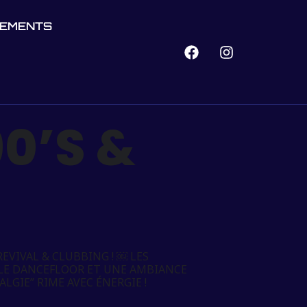
NEMENTS
0’S &
EVIVAL & CLUBBING ! ￼ LES
R LE DANCEFLOOR ET UNE AMBIANCE
GIE” RIME AVEC ÉNERGIE !