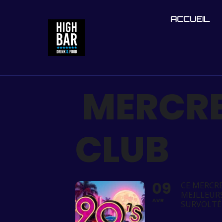
ACCUEIL
MERCRED
CLUB
09
CE MERCRE
MEILLEURS
AVR
SURVOLTÉE