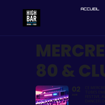
ACCUEIL
MERCRE
80 & C
02
CE MERCRE
TUBES EM
AVR
FESTIVE, 
DANCEFLO