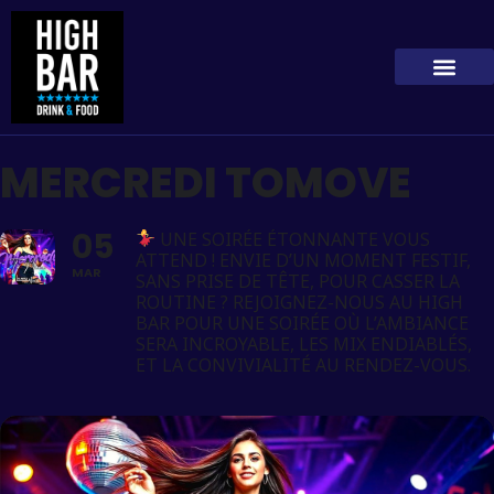
MERCREDI TOMOVE
05
UNE SOIRÉE ÉTONNANTE VOUS
ATTEND ! ENVIE D’UN MOMENT FESTIF,
MAR
SANS PRISE DE TÊTE, POUR CASSER LA
ROUTINE ? REJOIGNEZ-NOUS AU HIGH
BAR POUR UNE SOIRÉE OÙ L’AMBIANCE
SERA INCROYABLE, LES MIX ENDIABLÉS,
ET LA CONVIVIALITÉ AU RENDEZ-VOUS.