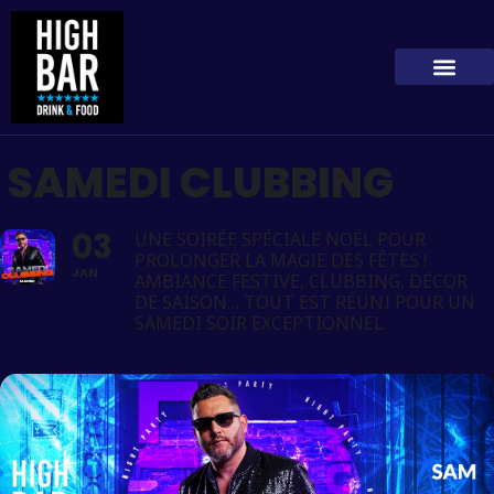
SAMEDI CLUBBING
03
UNE SOIRÉE SPÉCIALE NOËL POUR
PROLONGER LA MAGIE DES FÊTES !
JAN
AMBIANCE FESTIVE, CLUBBING, DÉCOR
DE SAISON… TOUT EST RÉUNI POUR UN
SAMEDI SOIR EXCEPTIONNEL.