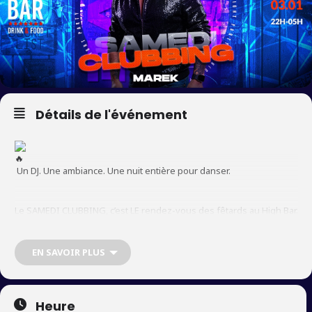
Détails de l'événement
Un DJ. Une ambiance. Une nuit entière pour danser.
Le SAMEDI CLUBBING, c’est LE rendez-vous des fêtards au High Bar.
Dès 22h, on plonge dans l’ambiance : lumières, vibrations,
énergie… tout est prêt pour une nuit qui ne s’arrête qu’au petit
matin
EN SAVOIR PLUS
.
Heure