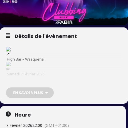
Détails de l'événement
High Bar – Wasquehal
Samedi 7 Février 2026
22h – 05h
EN SAVOIR PLUS
⸻
Heure
7 Février 2026
22:00
(GMT+01:00)
Un DJ. Une ambiance. Une nuit entière pour danser.