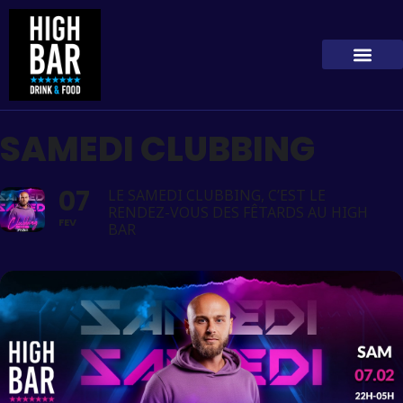
SAMEDI CLUBBING
07
LE SAMEDI CLUBBING, C’EST LE
RENDEZ-VOUS DES FÊTARDS AU HIGH
FEV
BAR