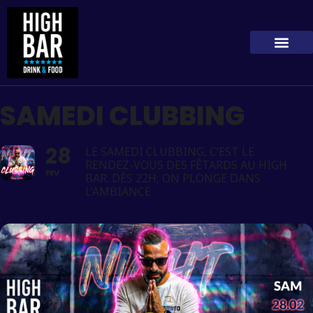
SAMEDI CLUBBING
28
LE SAMEDI CLUBBING, C’EST LE
RENDEZ-VOUS DES FÊTARDS AU HIGH
FEV
BAR. DÈS 22H, ON PLONGE DANS
L’AMBIANCE