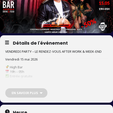
Détails de l'événement
VENDREDI PARTY – LE RENDEZ-VOUS AFTER WORK & WEEK-END
Vendredi 15 mai 2026
High Bar
19h – 05h
Entrée gratuite
Ce vendredi, le High Bar ouvre dès 19h dans une ambiance
clubbing chill, parfaite pour bien commencer la soirée.
EN SAVOIR PLUS
⸻
19h – 22h : DJ ELGOSAX
Heure
Warm-up élégant et festif pour lancer la soirée.