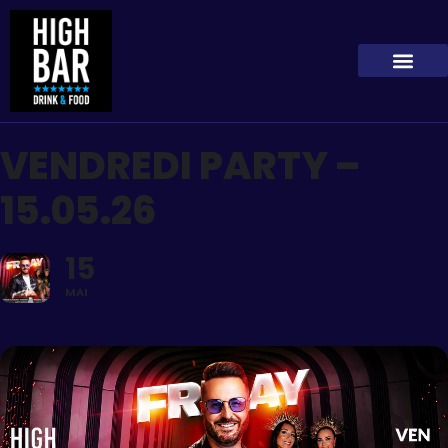
VENDREDI PARTY –
15.05.26
15
MAI