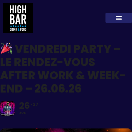
VENDREDI PARTY –
LE RENDEZ-VOUS
AFTER WORK & WEEK-
END – 26.06.26
26
27
JUN