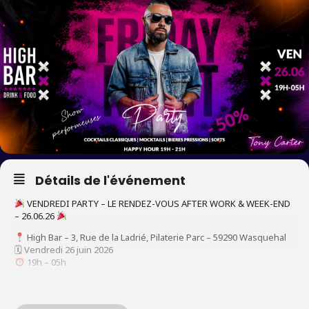
Détails de l'événement
VENDREDI PARTY – LE RENDEZ-VOUS AFTER WORK & WEEK-END
– 26.06.26
High Bar – 3, Rue de la Ladrié, Pilaterie Parc – 59290 Wasquehal
🗓 Vendredi 26 juin 2026
19h – 05h
Ce vendredi, le High Bar ouvre dès 19h dans une ambiance
clubbing chill, parfaite pour bien commencer la soirée.
Happy Hours, planches & pinsas, ambiance jusqu’à 05h.