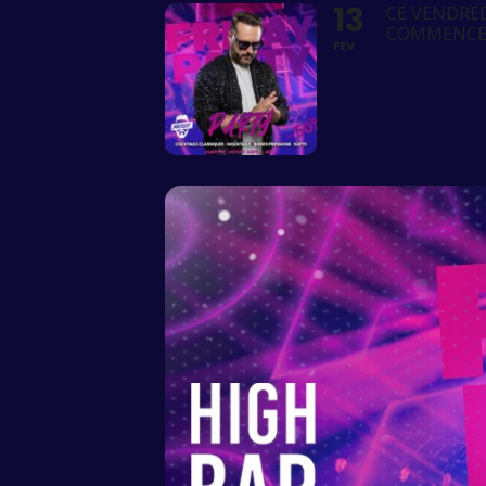
13
CE VENDRED
COMMENCER
FEV