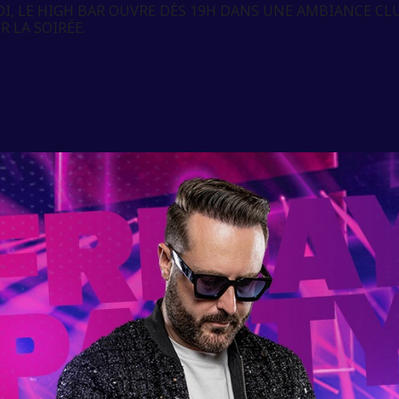
I, LE HIGH BAR OUVRE DÈS 19H DANS UNE AMBIANCE CLU
 LA SOIRÉE.