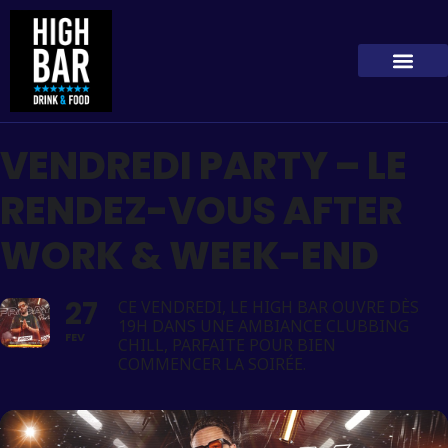
VENDREDI PARTY – LE
RENDEZ-VOUS AFTER
WORK & WEEK-END
27
CE VENDREDI, LE HIGH BAR OUVRE DÈS
19H DANS UNE AMBIANCE CLUBBING
FEV
CHILL, PARFAITE POUR BIEN
COMMENCER LA SOIRÉE.