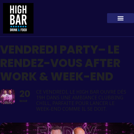
VENDREDI PARTY– LE
RENDEZ-VOUS AFTER
WORK & WEEK-END
20
CE VENDREDI, LE HIGH BAR OUVRE DÈS
19H DANS UNE AMBIANCE CLUBBING
MAR
CHILL, PARFAITE POUR LANCER LE
WEEK-END COMME IL SE DOIT.