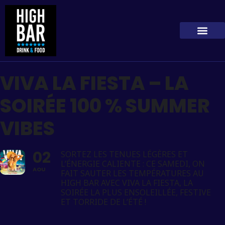
VIVA LA FIESTA – LA
SOIRÉE 100 % SUMMER
VIBES
02
SORTEZ LES TENUES LÉGÈRES ET
L’ÉNERGIE CALIENTE : CE SAMEDI, ON
AOU
FAIT SAUTER LES TEMPÉRATURES AU
HIGH BAR AVEC VIVA LA FIESTA, LA
SOIRÉE LA PLUS ENSOLEILLÉE, FESTIVE
ET TORRIDE DE L’ÉTÉ !